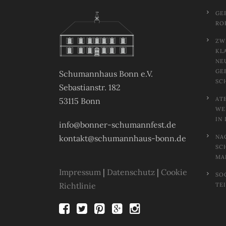
GE
RO
ZW
KL
NE
GE
Schumannhaus Bonn e.V.
SC
Sebastianstr. 182
AT
53115 Bonn
EL
N 
info@bonner-schumannfest.de
kontakt@schumannhaus-bonn.de
NA
SC
MA
Impressum
|
Datenschutz
|
Cookie
SO
Richtlinie
TE