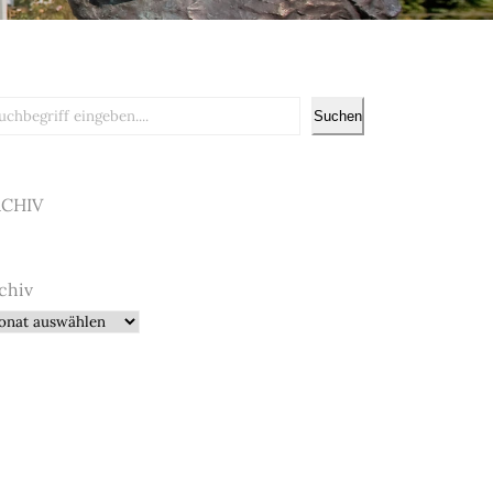
chen
Suchen
RCHIV
chiv