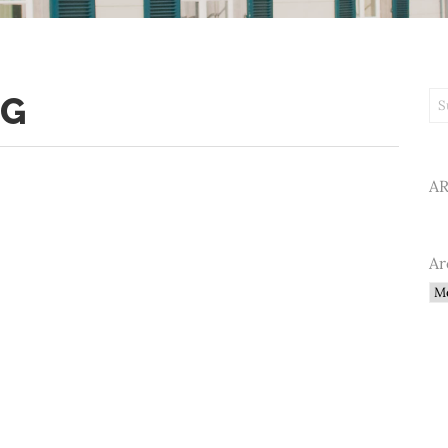
NG
Su
A
Ar