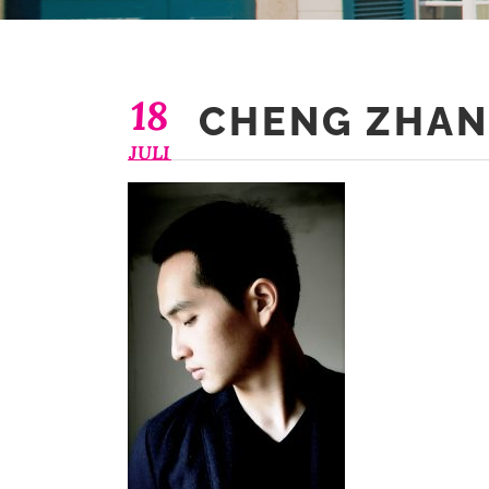
18
CHENG ZHA
JULI