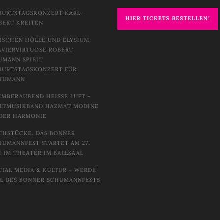
BURTSTAGSKONZERT KARL-
HIER TICKETS BESTELLEN!
BERT KREITEN
ISCHEN HÖLLE UND ELYSIUM:
AVIERVIRTUOSE ROBERT
UMANN SPIELT
BURTSTAGSKONZERT FÜR
HUMANN
EMBERAUBEND HEISSE LUFT – W
TMUSIKBAND HAZMAT MODINE I
DER HARMONIE
CHSTÜCKE. DAS BONNER
HUMANNFEST STARTET AM 27.
I IM THEATER IM BALLSAAL
CIAL MEDIA & KULTUR – WERDE
IL DES BONNER SCHUMANNFESTS