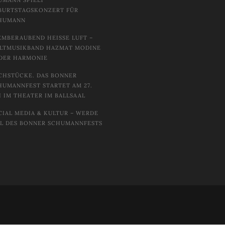
UMANN SPIELT
BURTSTAGSKONZERT FÜR
HUMANN
EMBERAUBEND HEISSE LUFT – W
TMUSIKBAND HAZMAT MODINE I
DER HARMONIE
CHSTÜCKE. DAS BONNER
HUMANNFEST STARTET AM 27.
I IM THEATER IM BALLSAAL
CIAL MEDIA & KULTUR – WERDE
IL DES BONNER SCHUMANNFESTS