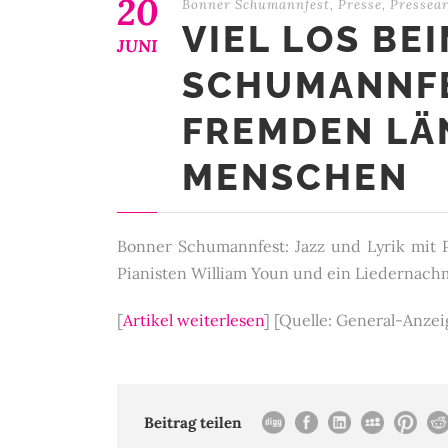
20
Bonner Schumannfest
,
Presse
,
Pressear
VIEL LOS BE
JUNI
SCHUMANNFE
FREMDEN LÄ
MENSCHEN
Bonner Schumannfest: Jazz und Lyrik mit 
Pianisten William Youn und ein Liedernachmi
[
Artikel weiterlesen
]
[Quelle: General-Anzei
Beitrag teilen