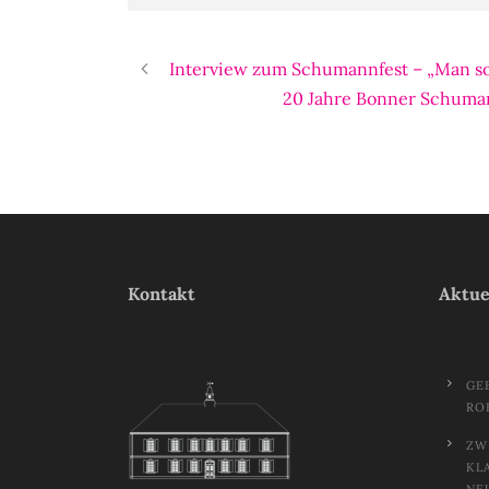
Interview zum Schumannfest – „Man sol
20 Jahre Bonner Schumann
Kontakt
Aktue
GE
RO
ZW
KL