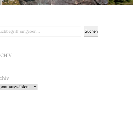
chen
Suchen
RCHIV
chiv