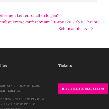
l seinen Leidenschaften folgen“
fest: Pressekonferenz am 20. April 2017 ab 11 Uhr im
Schumannhaus
lles
Tickets
BURTSTAGSKONZERT KARL-
HIER TICKETS BESTELLEN!
BERT KREITEN
ISCHEN HÖLLE UND ELYSIUM:
AVIERVIRTUOSE ROBERT