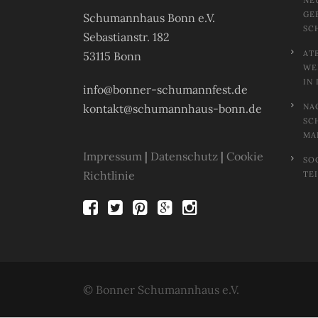
NE
GE
Schumannhaus Bonn e.V.
SC
Sebastianstr. 182
AT
53115 Bonn
EL
N 
info@bonner-schumannfest.de
kontakt@schumannhaus-bonn.de
NA
SC
MA
Impressum
|
Datenschutz
|
Cookie
SO
Richtlinie
TE
© Bonner Schumannhaus e.V.