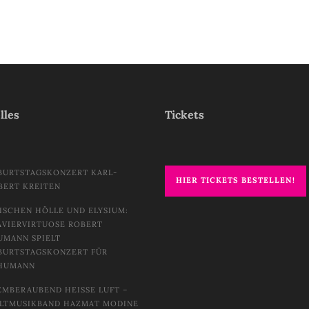
lles
Tickets
BURTSTAGSKONZERT KARL-
HIER TICKETS BESTELLEN!
BERT KREITEN
ISCHEN HÖLLE UND ELYSIUM:
AVIERVIRTUOSE ROBERT
UMANN SPIELT
BURTSTAGSKONZERT FÜR
HUMANN
EMBERAUBEND HEISSE LUFT – W
TMUSIKBAND HAZMAT MODINE I