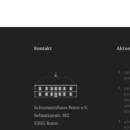
Kontakt
Aktue
GE
RO
ZW
KL
NE
GE
Schumannhaus Bonn e.V.
SC
Sebastianstr. 182
AT
53115 Bonn
EL