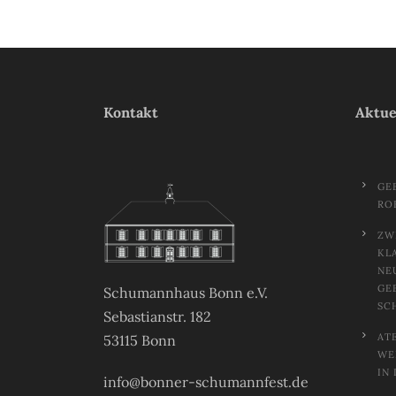
Kontakt
Aktue
GE
RO
ZW
KL
NE
GE
Schumannhaus Bonn e.V.
SC
Sebastianstr. 182
AT
53115 Bonn
EL
N 
info@bonner-schumannfest.de