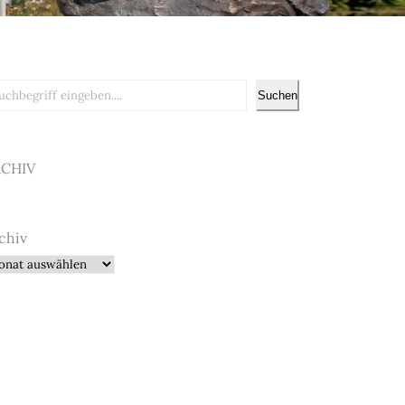
chen
Suchen
RCHIV
chiv