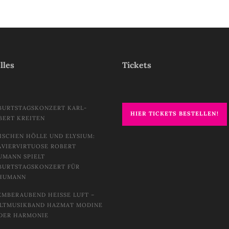
lles
Tickets
BURTSTAGSKONZERT KARL-
HIER TICKETS BESTELLEN!
BERT KREITEN
ISCHEN HÖLLE UND ELYSIUM:
AVIERVIRTUOSE ROBERT
UMANN SPIELT
BURTSTAGSKONZERT FÜR
HUMANN
EMBERAUBEND HEISSE LUFT – W
TMUSIKBAND HAZMAT MODINE I
DER HARMONIE