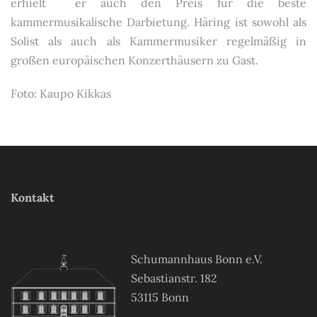
erhielt er auch den Preis für die beste
kammermusikalische Darbietung. Häring ist sowohl als
Solist als auch als Kammermusiker regelmäßig in
großen europäischen Konzerthäusern zu Gast.
Foto: Kaupo Kikkas
Kontakt
Schumannhaus Bonn e.V.
Sebastianstr. 182
53115 Bonn