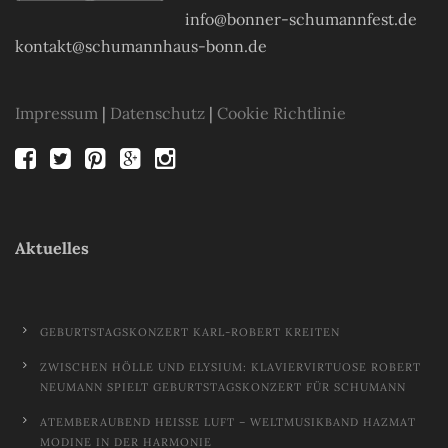
info@bonner-schumannfest.de
kontakt@schumannhaus-bonn.de
Impressum
|
Datenschutz
|
Cookie Richtlinie
Aktuelles
GEBURTSTAGSKONZERT KARL-ROBERT KREITEN
ZWISCHEN HÖLLE UND ELYSIUM: KLAVIERVIRTUOSE ROBERT
NEUMANN SPIELT GEBURTSTAGSKONZERT FÜR SCHUMANN
ATEMBERAUBEND HEISSE LUFT – WELTMUSIKBAND HAZMAT M
ODINE IN DER HARMONIE