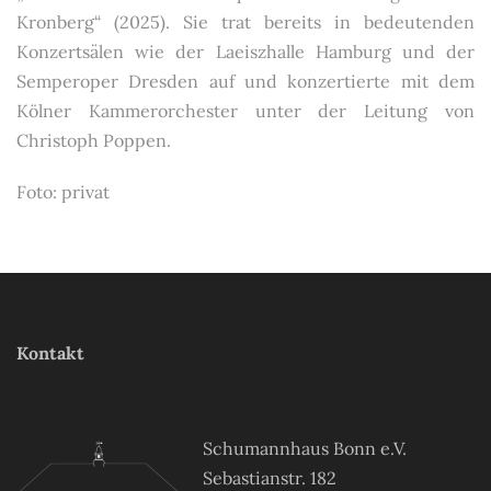
Kronberg“ (2025). Sie trat bereits in bedeutenden
Konzertsälen wie der Laeiszhalle Hamburg und der
Semperoper Dresden auf und konzertierte mit dem
Kölner Kammerorchester unter der Leitung von
Christoph Poppen.
Foto: privat
Kontakt
Schumannhaus Bonn e.V.
Sebastianstr. 182