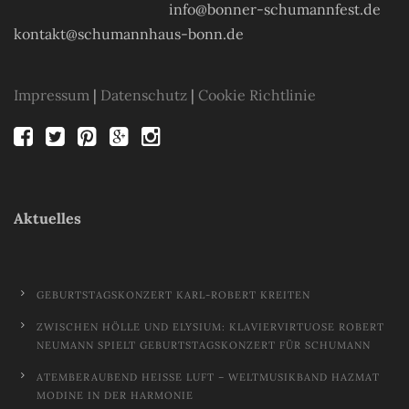
info@bonner-schumannfest.de
kontakt@schumannhaus-bonn.de
Impressum
|
Datenschutz
|
Cookie Richtlinie
Aktuelles
GEBURTSTAGSKONZERT KARL-ROBERT KREITEN
ZWISCHEN HÖLLE UND ELYSIUM: KLAVIERVIRTUOSE ROBERT
NEUMANN SPIELT GEBURTSTAGSKONZERT FÜR SCHUMANN
ATEMBERAUBEND HEISSE LUFT – WELTMUSIKBAND HAZMAT M
ODINE IN DER HARMONIE