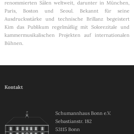
renommierten Sälen weltweit, darunter in München,
Paris, Boston und Seoul. Bekannt für seine
Ausdrucksstärke und technische Brillanz begeistert
Kim das Publikum regelmäßig mit Solorezitale und
kammermusikalischen Projekten auf internationalen
Bühnen.
Kontakt
Schumannhaus Bonn e.V.
Sebastianstr. 182
53115 Bonn