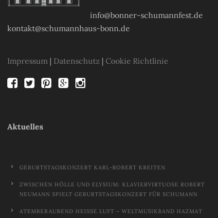
info@bonner-schumannfest.de
kontakt@schumannhaus-bonn.de
Impressum
|
Datenschutz
|
Cookie Richtlinie
Aktuelles
GEBURTSTAGSKONZERT KARL-ROBERT KREITEN
ZWISCHEN HÖLLE UND ELYSIUM: KLAVIERVIRTUOSE ROBERT
NEUMANN SPIELT GEBURTSTAGSKONZERT FÜR SCHUMANN
ATEMBERAUBEND HEISSE LUFT – WELTMUSIKBAND HAZMAT M