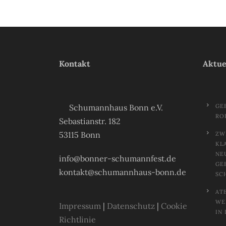
Kontakt
Aktue
Schumannhaus Bonn e.V.
GE
RO
Sebastianstr. 182
53115 Bonn
ZW
KL
NE
info@bonner-schumannfest.de
GE
kontakt@schumannhaus-bonn.de
SC
AT
EL
Impressum
|
Datenschutz
|
Cookie
N 
Richtlinie