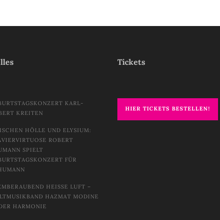
lles
Tickets
BURTSTAGSKONZERT KARL-
HIER TICKETS BESTELLEN!
BERT KREITEN
ISCHEN HÖLLE UND ELYSIUM:
AVIERVIRTUOSE ROBERT
UMANN SPIELT
BURTSTAGSKONZERT FÜR
HUMANN
EMBERAUBEND HEISSE LUFT – W
TMUSIKBAND HAZMAT MODINE I
DER HARMONIE