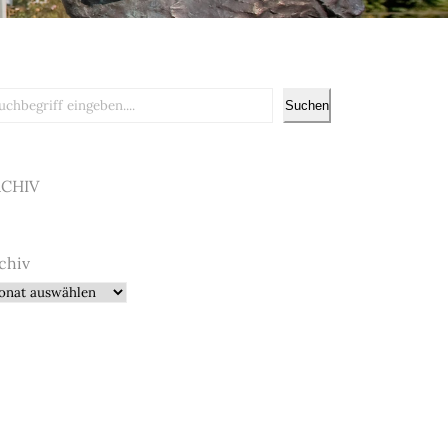
chen
Suchen
RCHIV
chiv