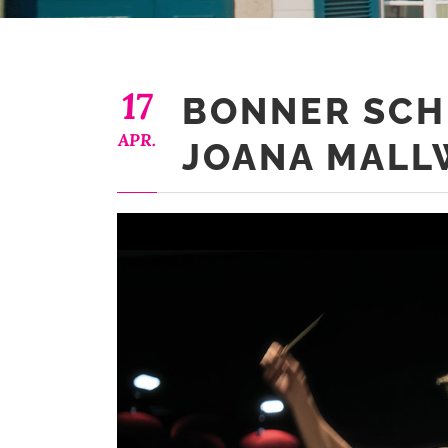
17
BONNER SCH
APR.
JOANA MALL