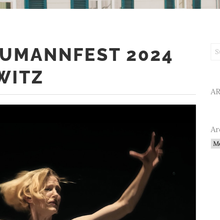
UMANNFEST 2024
Su
WITZ
A
Ar