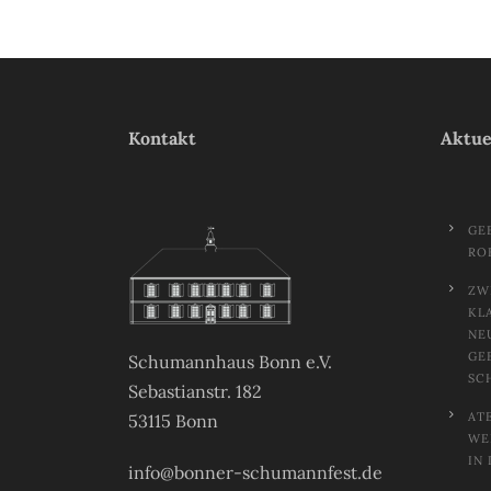
Kontakt
Aktue
GE
RO
ZW
KL
NE
GE
Schumannhaus Bonn e.V.
SC
Sebastianstr. 182
AT
53115 Bonn
EL
N 
info@bonner-schumannfest.de