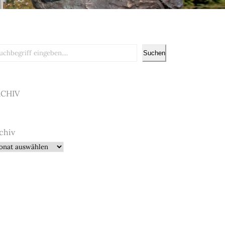
chen
Suchen
RCHIV
chiv