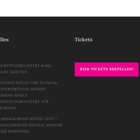
lles
Tickets
BURTSTAGSKONZERT KARL-
HIER TICKETS BESTELLEN!
BERT KREITEN
ISCHEN HÖLLE UND ELYSIUM:
AVIERVIRTUOSE ROBERT
UMANN SPIELT
BURTSTAGSKONZERT FÜR
HUMANN
EMBERAUBEND HEISSE LUFT – W
TMUSIKBAND HAZMAT MODINE I
DER HARMONIE