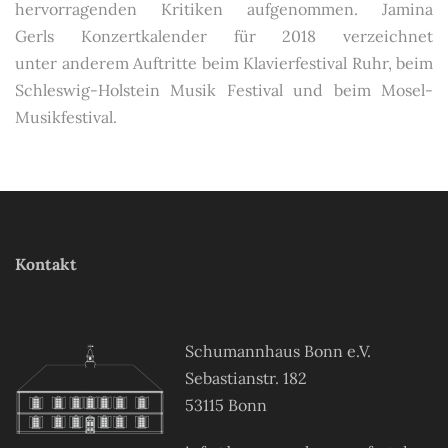
hervorragenden Kritiken aufgenommen. Jamina
Gerls Konzertkalender für 2018 verzeichnet
unter anderem Auftritte beim Klavierfestival Ruhr, beim
Schleswig-Holstein Musik Festival und beim Mosel-
Musikfestival.
Kontakt
Schumannhaus Bonn e.V.
Sebastianstr. 182
53115 Bonn