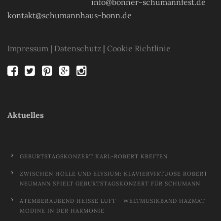
info@bonner-schumannfest.de
kontakt@schumannhaus-bonn.de
Impressum
|
Datenschutz
|
Cookie Richtlinie
Aktuelles
GEBURTSTAGSKONZERT KARL-ROBERT KREITEN
ZWISCHEN HÖLLE UND ELYSIUM: KLAVIERVIRTUOSE ROBERT
NEUMANN SPIELT GEBURTSTAGSKONZERT FÜR SCHUMANN
ATEMBERAUBEND HEISSE LUFT – WELTMUSIKBAND HAZMAT M
ODINE IN DER HARMONIE