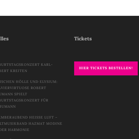
lles
Tickets
BURTSTAGSKONZERT KARL-
HIER TICKETS BESTELLEN!
BERT KREITEN
ISCHEN HÖLLE UND ELYSIUM:
AVIERVIRTUOSE ROBERT
UMANN SPIELT
BURTSTAGSKONZERT FÜR
HUMANN
EMBERAUBEND HEISSE LUFT – W
TMUSIKBAND HAZMAT MODINE I
DER HARMONIE