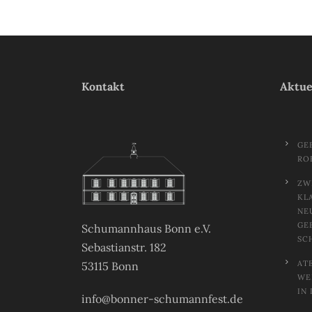
Kontakt
Aktue
GE
RO
ZW
KL
NE
GE
Schumannhaus Bonn e.V.
SC
Sebastianstr. 182
AT
53115 Bonn
EL
N 
info@bonner-schumannfest.de