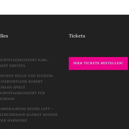
lles
Tickets
BURTSTAGSKONZERT KARL-
HIER TICKETS BESTELLEN!
BERT KREITEN
ISCHEN HÖLLE UND ELYSIUM:
AVIERVIRTUOSE ROBERT
UMANN SPIELT
BURTSTAGSKONZERT FÜR
HUMANN
EMBERAUBEND HEISSE LUFT – W
TMUSIKBAND HAZMAT MODINE I
DER HARMONIE