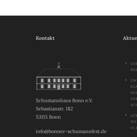
Kontakt
Aktue
GE
RO
ZW
KL
NE
GE
Schumannhaus Bonn e.V.
SC
Sebastianstr. 182
AT
53115 Bonn
EL
N 
info@bonner-schumannfest.de