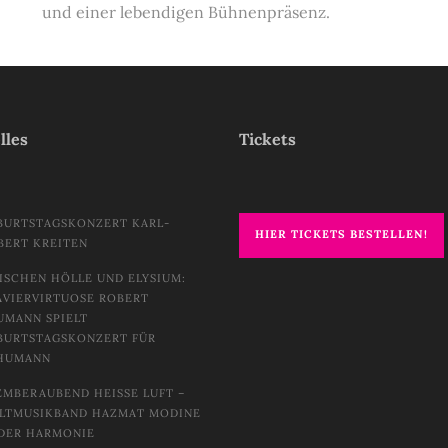
und einer lebendigen Bühnenpräsenz.
lles
Tickets
BURTSTAGSKONZERT KARL-
HIER TICKETS BESTELLEN!
BERT KREITEN
ISCHEN HÖLLE UND ELYSIUM:
AVIERVIRTUOSE ROBERT
UMANN SPIELT
BURTSTAGSKONZERT FÜR
HUMANN
EMBERAUBEND HEISSE LUFT – W
TMUSIKBAND HAZMAT MODINE I
DER HARMONIE