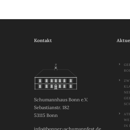
Kontakt
Aktue
GE
RO
ZW
KL
NE
GE
Schumannhaus Bonn e.V.
SC
Sebastianstr. 182
AT
53115 Bonn
EL
N 
info@bonner-schumannfest.de