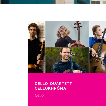
CELLO-QUARTETT
CELLOKHRŌMA
Cello