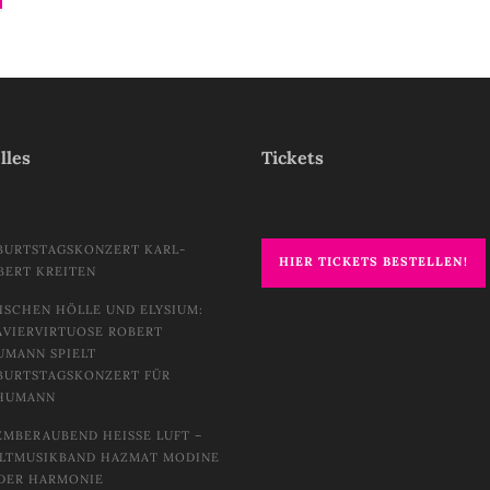
lles
Tickets
BURTSTAGSKONZERT KARL-
HIER TICKETS BESTELLEN!
BERT KREITEN
ISCHEN HÖLLE UND ELYSIUM:
AVIERVIRTUOSE ROBERT
UMANN SPIELT
BURTSTAGSKONZERT FÜR
HUMANN
EMBERAUBEND HEISSE LUFT – W
TMUSIKBAND HAZMAT MODINE I
DER HARMONIE