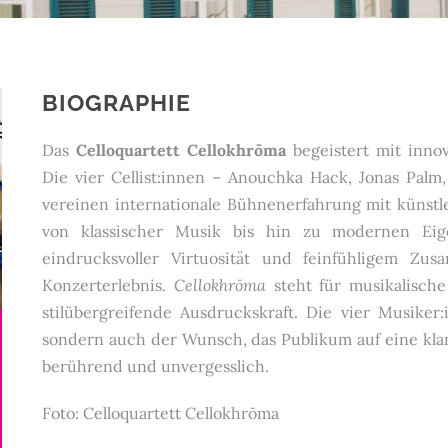
BIOGRAPHIE
Das
Celloquartett Cellokhrōma
begeistert mit innov
Die vier Cellist:innen – Anouchka Hack, Jonas Pal
vereinen internationale Bühnenerfahrung mit künstle
von klassischer Musik bis hin zu modernen Eig
eindrucksvoller Virtuosität und feinfühligem Zusa
Konzerterlebnis.
Cellokhrōma
steht für musikalische
stilübergreifende Ausdruckskraft. Die vier Musiker
sondern auch der Wunsch, das Publikum auf eine kla
berührend und unvergesslich.
Foto: Celloquartett Cellokhrōma