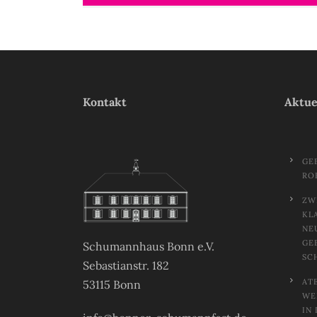
Kontakt
Aktue
GE
RO
ZW
KL
NE
GE
Schumannhaus Bonn e.V.
SC
Sebastianstr. 182
AT
53115 Bonn
EL
N 