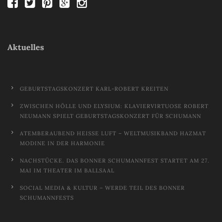
Aktuelles
GEBURTSTAGSKONZERT KARL-ROBERT KREITEN
ZWISCHEN HÖLLE UND ELYSIUM: KLAVIERVIRTUOSE ROBERT
NEUMANN SPIELT GEBURTSTAGSKONZERT FÜR SCHUMANN
ATEMBERAUBEND HEISSE LUFT – WELTMUSIKBAND HAZMAT M
ODINE IN DER HARMONIE
NACHSTÜCKE. DAS BONNER SCHUMANNFEST STARTET AM 27.
MAI IM THEATER IM BALLSAAL
SOCIAL MEDIA & KULTUR – WERDE TEIL DES BONNER
SCHUMANNFESTS