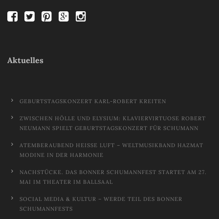
Aktuelles
GEBURTSTAGSKONZERT KARL-ROBERT KREITEN
ZWISCHEN HÖLLE UND ELYSIUM: KLAVIERVIRTUOSE ROBERT
NEUMANN SPIELT GEBURTSTAGSKONZERT FÜR SCHUMANN
ATEMBERAUBEND HEISSE LUFT – WELTMUSIKBAND HAZMAT M
ODINE IN DER HARMONIE
NACHSTÜCKE. DAS BONNER SCHUMANNFEST STARTET AM 27.
MAI IM THEATER IM BALLSAAL
SOCIAL MEDIA & KULTUR – WERDE TEIL DES BONNER
SCHUMANNFESTS