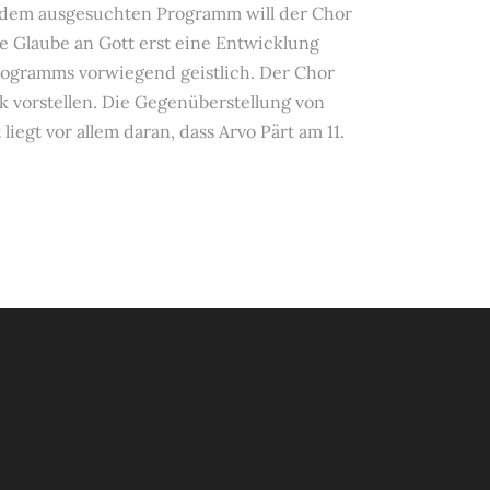
it dem ausgesuchten Programm will der Chor
e Glaube an Gott erst eine Entwicklung
Programms vorwiegend geistlich. Der Chor
k vorstellen. Die Gegenüberstellung von
egt vor allem daran, dass Arvo Pärt am 11.