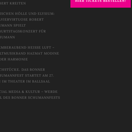
HIER TICKETS BESTELLEN!
BERT KREITEN
ISCHEN HÖLLE UND ELYSIUM:
AVIERVIRTUOSE ROBERT
UMANN SPIELT
BURTSTAGSKONZERT FÜR
HUMANN
EMBERAUBEND HEISSE LUFT – W
TMUSIKBAND HAZMAT MODINE I
DER HARMONIE
CHSTÜCKE. DAS BONNER
HUMANNFEST STARTET AM 27.
I IM THEATER IM BALLSAAL
CIAL MEDIA & KULTUR – WERDE
IL DES BONNER SCHUMANNFESTS