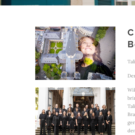
C
B
Tal
Der
Wik
bri
Tal
Bra
gen
den