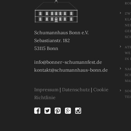
RO
ZW
KL
NE
GE
Schumannhaus Bonn e.V.
SC
Sebastianstr. 182
AT
53115 Bonn
EL
N 
info@bonner-schumannfest.de
kontakt@schumannhaus-bonn.de
NA
SC
MA
Impressum
|
Datenschutz
|
Cookie
SO
Richtlinie
TE