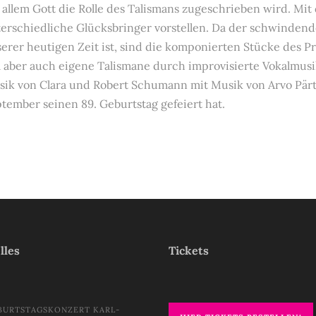
 allem Gott die Rolle des Talismans zugeschrieben wird. M
erschiedliche Glücksbringer vorstellen. Da der schwindend
erer heutigen Zeit ist, sind die komponierten Stücke des 
l aber auch eigene Talismane durch improvisierte Vokalmusi
ik von Clara und Robert Schumann mit Musik von Arvo Pärt li
tember seinen 89. Geburtstag gefeiert hat.
lles
Tickets
BURTSTAGSKONZERT KARL-