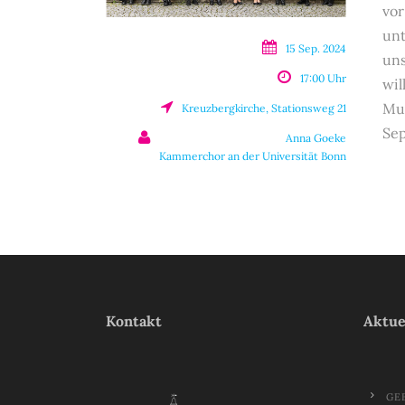
vor
unt
15 Sep. 2024
uns
17:00 Uhr
wil
Mus
Kreuzbergkirche, Stationsweg 21
Sep
Anna Goeke
Kammerchor an der Universität Bonn
Kontakt
Aktue
GE