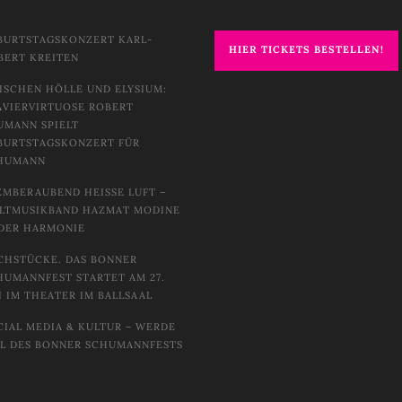
BURTSTAGSKONZERT KARL-
HIER TICKETS BESTELLEN!
BERT KREITEN
ISCHEN HÖLLE UND ELYSIUM:
AVIERVIRTUOSE ROBERT
UMANN SPIELT
BURTSTAGSKONZERT FÜR
HUMANN
EMBERAUBEND HEISSE LUFT – W
TMUSIKBAND HAZMAT MODINE I
DER HARMONIE
CHSTÜCKE. DAS BONNER
HUMANNFEST STARTET AM 27.
I IM THEATER IM BALLSAAL
CIAL MEDIA & KULTUR – WERDE
IL DES BONNER SCHUMANNFESTS