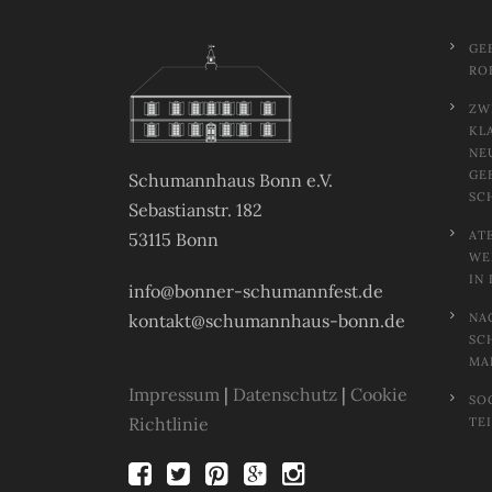
GE
RO
ZW
KL
NE
GE
Schumannhaus Bonn e.V.
SC
Sebastianstr. 182
AT
53115 Bonn
EL
N 
info@bonner-schumannfest.de
kontakt@schumannhaus-bonn.de
NA
SC
MA
Impressum
|
Datenschutz
|
Cookie
SO
Richtlinie
TE