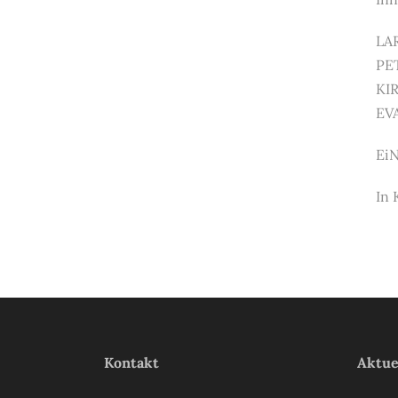
LA
PE
KI
EV
EiN
In
Kontakt
Aktue