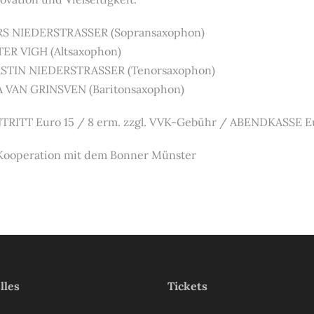
RS NIEDERSTRASSER (Sopransaxophon)
TER VIGH (Altsaxophon)
RSTIN NIEDERSTRASSER (Tenorsaxophon)
A VAN GRINSVEN (Baritonsaxophon)
TRITT Euro 15 / 8 erm. zzgl. VVK-Gebühr / ABENDKASSE E
 Kooperation mit dem Bonner Münster
lles
Tickets