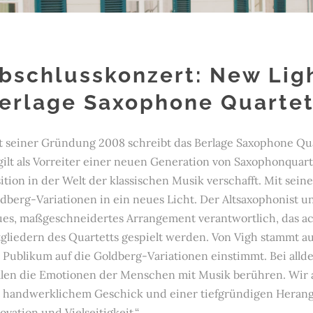
bschlusskonzert: New Lig
erlage Saxophone Quarte
t seiner Gründung 2008 schreibt das Berlage Saxophone Qua
gilt als Vorreiter einer neuen Generation von Saxophonquarte
ition in der Welt der klassischen Musik verschafft. Mit sei
dberg-Variationen in ein neues Licht. Der Altsaxophonist un
es, maßgeschneidertes Arrangement verantwortlich, das ac
gliedern des Quartetts gespielt werden. Von Vigh stammt au
 Publikum auf die Goldberg-Variationen einstimmt. Bei alldem
len die Emotionen der Menschen mit Musik berühren. Wir a
 handwerklichem Geschick und einer tiefgründigen Heran
ovation und Vielseitigkeit.“