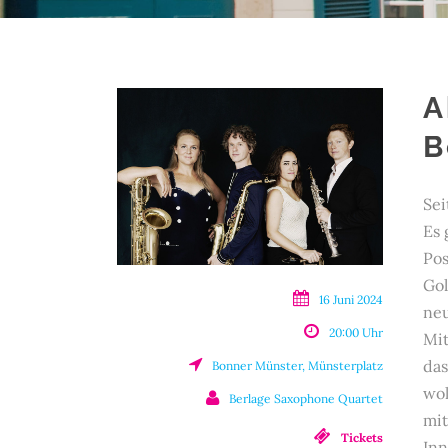
A
B
Sei
Es 
Pos
Gol
16 Juni 2024
neu
20:00 Uhr
Mit
das
Bonner Münster, Münsterplatz
wol
Berlage Saxophone Quartet
mit
Tickets
Inn