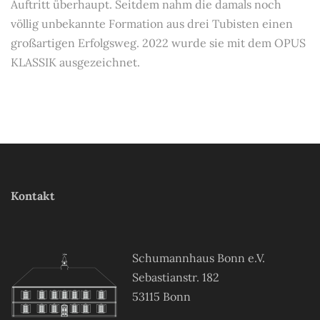
Auftritt überhaupt. Seitdem nahm die damals noch
völlig unbekannte Formation aus drei Tubisten einen
großartigen Erfolgsweg. 2022 wurde sie mit dem OPUS
KLASSIK ausgezeichnet.
Kontakt
Schumannhaus Bonn e.V.
Sebastianstr. 182
53115 Bonn