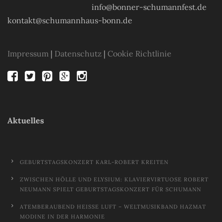
info@bonner-schumannfest.de
kontakt@schumannhaus-bonn.de
Impressum
|
Datenschutz
|
Cookie Richtlinie
Aktuelles
GEBURTSTAGSKONZERT KARL-ROBERT KREITEN
ZWISCHEN HÖLLE UND ELYSIUM: KLAVIERVIRTUOSE ROBERT
NEUMANN SPIELT GEBURTSTAGSKONZERT FÜR SCHUMANN
ATEMBERAUBEND HEISSE LUFT – WELTMUSIKBAND HAZMAT M
ODINE IN DER HARMONIE