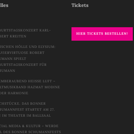
lles
Tickets
BURTSTAGSKONZERT KARL-
HIER TICKETS BESTELLEN!
BERT KREITEN
ISCHEN HÖLLE UND ELYSIUM:
AVIERVIRTUOSE ROBERT
UMANN SPIELT
BURTSTAGSKONZERT FÜR
HUMANN
EMBERAUBEND HEISSE LUFT – W
TMUSIKBAND HAZMAT MODINE I
DER HARMONIE
CHSTÜCKE. DAS BONNER
HUMANNFEST STARTET AM 27.
I IM THEATER IM BALLSAAL
CIAL MEDIA & KULTUR – WERDE
IL DES BONNER SCHUMANNFESTS