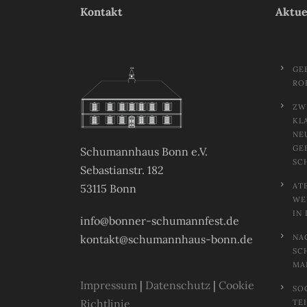
Kontakt
Aktue
GE
RO
ZW
KL
NE
GE
Schumannhaus Bonn e.V.
SC
Sebastianstr. 182
AT
53115 Bonn
EL
N 
info@bonner-schumannfest.de
kontakt@schumannhaus-bonn.de
NA
SC
MA
Impressum
|
Datenschutz
|
Cookie
SO
Richtlinie
TE