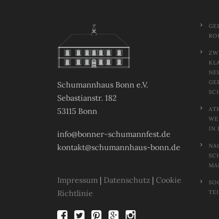
GE
RO
ZW
KL
NE
GE
Schumannhaus Bonn e.V.
SC
Sebastianstr. 182
AT
53115 Bonn
EL
N 
info@bonner-schumannfest.de
kontakt@schumannhaus-bonn.de
NA
SC
MA
Impressum
|
Datenschutz
|
Cookie
SO
Richtlinie
TE