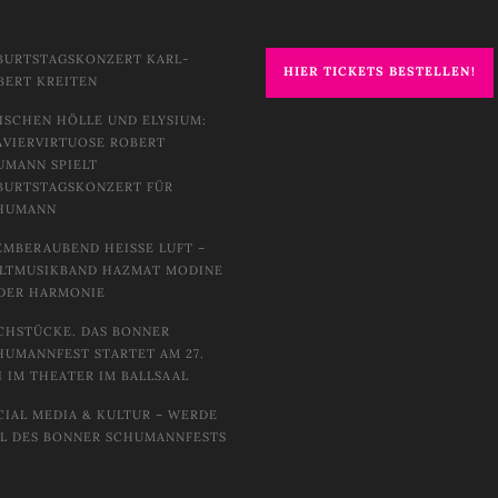
BURTSTAGSKONZERT KARL-
HIER TICKETS BESTELLEN!
BERT KREITEN
ISCHEN HÖLLE UND ELYSIUM:
AVIERVIRTUOSE ROBERT
UMANN SPIELT
BURTSTAGSKONZERT FÜR
HUMANN
EMBERAUBEND HEISSE LUFT – W
TMUSIKBAND HAZMAT MODINE I
DER HARMONIE
CHSTÜCKE. DAS BONNER
HUMANNFEST STARTET AM 27.
I IM THEATER IM BALLSAAL
CIAL MEDIA & KULTUR – WERDE
IL DES BONNER SCHUMANNFESTS