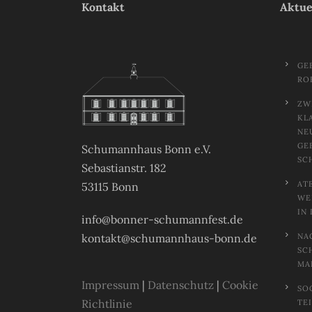
Kontakt
Aktue
GE
RO
ZW
KL
NE
GE
Schumannhaus Bonn e.V.
SC
Sebastianstr. 182
AT
53115 Bonn
EL
N 
info@bonner-schumannfest.de
kontakt@schumannhaus-bonn.de
NA
SC
MA
Impressum
|
Datenschutz
|
Cookie
SO
Richtlinie
TE