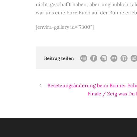
nicht geschafft haben, aber unglaublich ta
war uns eine Ehre Euch auf der Bühne erleb
[envira-gallery id=“7300″]
Beitrag teilen
Besetzungsänderung beim Bonner Schum
Finale / Zeig was D