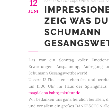
12
Bonner Schumannfest 2018
,
Gesangswe
IMPRESSIONE
JUNI
ZEIG WAS DU
SCHUMANN
GESANGSWE
Das war ein Sonntag voller Emotionen, 
Erwartungen, Anspannung, Aufregung 
Schumann Gesangswettbewerb!
Unsere 12 Finalisten stehen fest und bereit
um 11.00 Uhr im Haus der Springmaus vor
magdalena.bahr@mkultur.de
Wir bedanken uns ganz herzlich bei allen, 
und vor allem ein großes DANKESCHÖN allen 