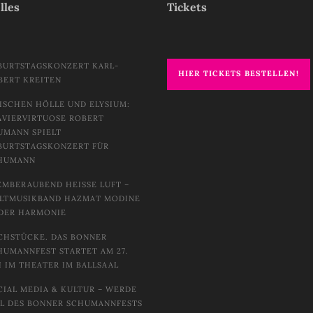
lles
Tickets
BURTSTAGSKONZERT KARL-
HIER TICKETS BESTELLEN!
BERT KREITEN
ISCHEN HÖLLE UND ELYSIUM:
AVIERVIRTUOSE ROBERT
UMANN SPIELT
BURTSTAGSKONZERT FÜR
HUMANN
EMBERAUBEND HEISSE LUFT – W
TMUSIKBAND HAZMAT MODINE I
DER HARMONIE
CHSTÜCKE. DAS BONNER
HUMANNFEST STARTET AM 27.
I IM THEATER IM BALLSAAL
CIAL MEDIA & KULTUR – WERDE
IL DES BONNER SCHUMANNFESTS