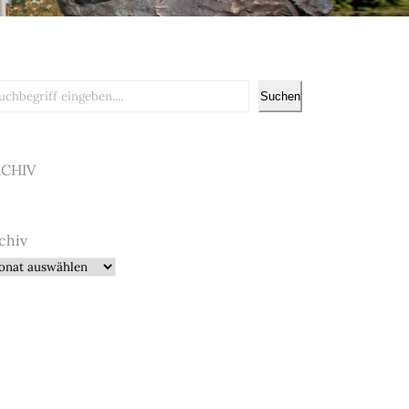
chen
Suchen
RCHIV
chiv