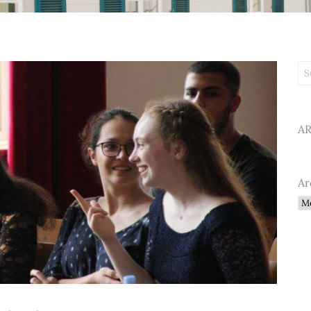
Su
A
Ar