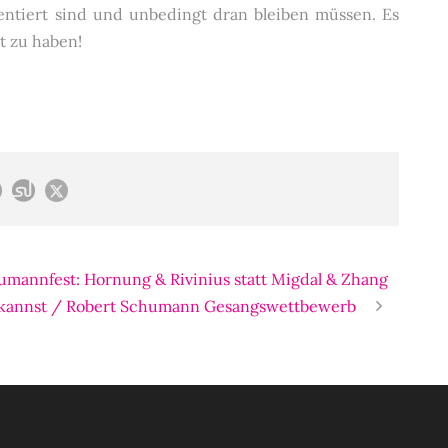
lentiert sind und unbedingt dran bleiben müssen. Es
t zu haben!
annfest: Hornung & Rivinius statt Migdal & Zhang
u kannst / Robert Schumann Gesangswettbewerb