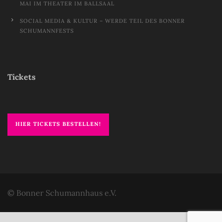
MAI IM THEATER IM BALLSAAL
SOCIAL MEDIA & KULTUR – WERDE TEIL DES BONNER
SCHUMANNFESTS
Tickets
HIER TICKETS BESTELLEN!
© Bonner Schumannhaus e.V.