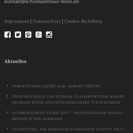
kontakt@schumannhaus-bonn.de
Impressum
|
Datenschutz
|
Cookie Richtlinie
Aktuelles
GEBURTSTAGSKONZERT KARL-ROBERT KREITEN
ZWISCHEN HÖLLE UND ELYSIUM: KLAVIERVIRTUOSE ROBERT
NEUMANN SPIELT GEBURTSTAGSKONZERT FÜR SCHUMANN
ATEMBERAUBEND HEISSE LUFT – WELTMUSIKBAND HAZMAT M
ODINE IN DER HARMONIE
NACHSTÜCKE. DAS BONNER SCHUMANNFEST STARTET AM 27.