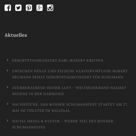
Aktuelles
GEBURTSTAGSKONZERT KARL-ROBERT KREITEN
ZWISCHEN HÖLLE UND ELYSIUM: KLAVIERVIRTUOSE ROBERT
NEUMANN SPIELT GEBURTSTAGSKONZERT FÜR SCHUMANN
ATEMBERAUBEND HEISSE LUFT – WELTMUSIKBAND HAZMAT M
ODINE IN DER HARMONIE
NACHSTÜCKE. DAS BONNER SCHUMANNFEST STARTET AM 27.
MAI IM THEATER IM BALLSAAL
SOCIAL MEDIA & KULTUR – WERDE TEIL DES BONNER
SCHUMANNFESTS