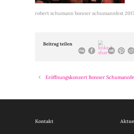
robert schumann bonner schumannfest 2017
Beitrag teilen
Eröffnungskonzert Bonner Schumannfe
Kontakt
Aktue