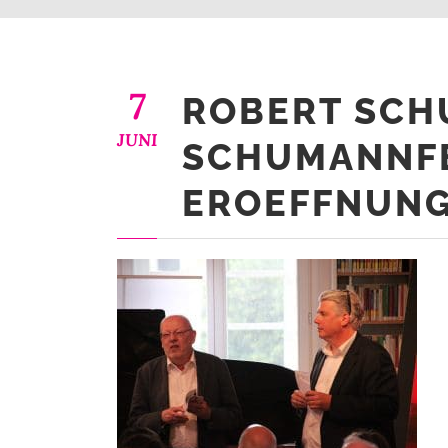
7
ROBERT SC
JUNI
SCHUMANNFE
EROEFFNUN