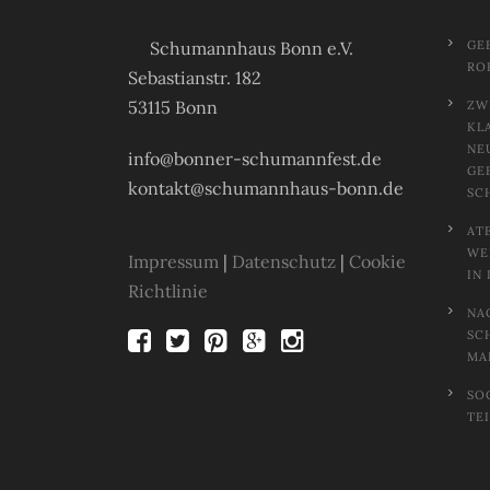
Schumannhaus Bonn e.V.
GE
RO
Sebastianstr. 182
53115 Bonn
ZW
KL
NE
info@bonner-schumannfest.de
GE
kontakt@schumannhaus-bonn.de
SC
AT
EL
Impressum
|
Datenschutz
|
Cookie
N 
Richtlinie
NA
SC
MA
SO
TE