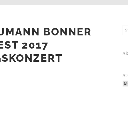
HUMANN BONNER
Su
ST 2017
A
GSKONZERT
Ar