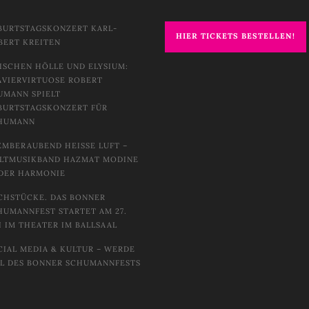
BURTSTAGSKONZERT KARL-
HIER TICKETS BESTELLEN!
BERT KREITEN
ISCHEN HÖLLE UND ELYSIUM:
AVIERVIRTUOSE ROBERT
UMANN SPIELT
BURTSTAGSKONZERT FÜR
HUMANN
EMBERAUBEND HEISSE LUFT – W
TMUSIKBAND HAZMAT MODINE I
DER HARMONIE
CHSTÜCKE. DAS BONNER
HUMANNFEST STARTET AM 27.
I IM THEATER IM BALLSAAL
CIAL MEDIA & KULTUR – WERDE
IL DES BONNER SCHUMANNFESTS