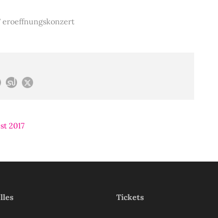
 eroeffnungskonzert
st 2017
lles
Tickets