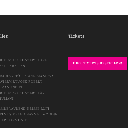
lles
Tickets
BURTSTAGSKONZERT KARL-
HIER TICKETS BESTELLEN!
BERT KREITEN
ISCHEN HÖLLE UND ELYSIUM:
AVIERVIRTUOSE ROBERT
UMANN SPIELT
BURTSTAGSKONZERT FÜR
HUMANN
EMBERAUBEND HEISSE LUFT – W
TMUSIKBAND HAZMAT MODINE I
DER HARMONIE