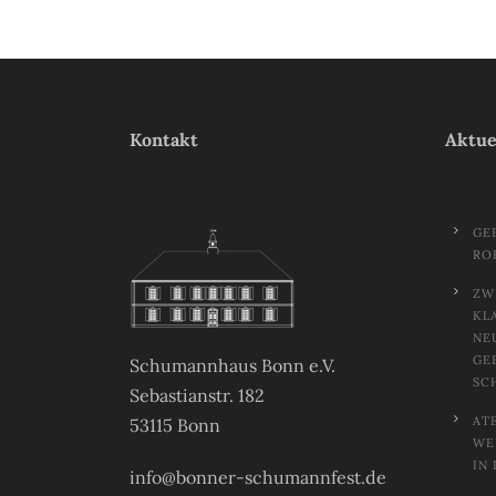
Kontakt
Aktue
GE
RO
ZW
KL
NE
GE
Schumannhaus Bonn e.V.
SC
Sebastianstr. 182
AT
53115 Bonn
EL
N 
info@bonner-schumannfest.de