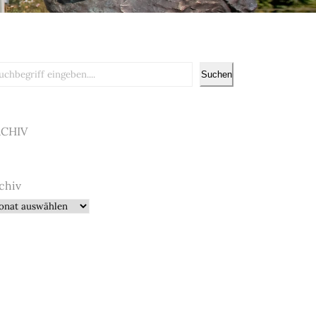
chen
Suchen
RCHIV
chiv