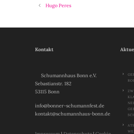
Hugo Peres
Kontakt
Aktue
Schumannhaus Bonn e.V.
GE
RO
Sebastianstr. 182
53115 Bonn
ZW
KL
NE
info@bonner-schumannfest.de
GE
kontakt@schumannhaus-bonn.de
SC
AT
EL
Impressum
|
Datenschutz
|
Cookie