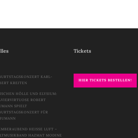
lles
Tickets
BURTSTAGSKONZERT KARL-
HIER TICKETS BESTELLEN!
BERT KREITEN
ISCHEN HÖLLE UND ELYSIUM:
AVIERVIRTUOSE ROBERT
UMANN SPIELT
BURTSTAGSKONZERT FÜR
HUMANN
EMBERAUBEND HEISSE LUFT – W
TMUSIKBAND HAZMAT MODINE I