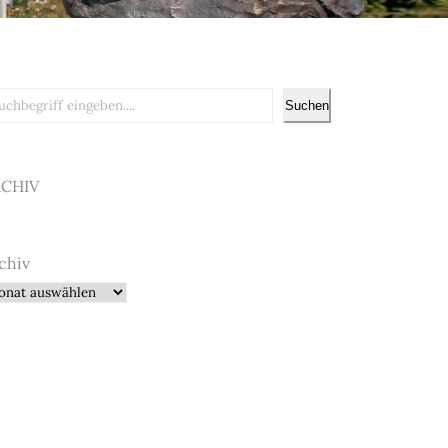
chen
Suchen
RCHIV
chiv