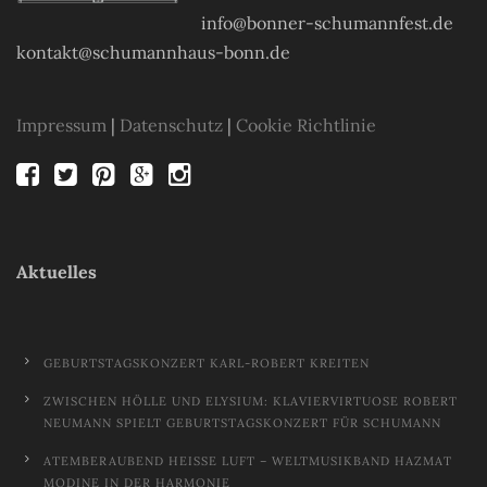
info@bonner-schumannfest.de
kontakt@schumannhaus-bonn.de
Impressum
|
Datenschutz
|
Cookie Richtlinie
Aktuelles
GEBURTSTAGSKONZERT KARL-ROBERT KREITEN
ZWISCHEN HÖLLE UND ELYSIUM: KLAVIERVIRTUOSE ROBERT
NEUMANN SPIELT GEBURTSTAGSKONZERT FÜR SCHUMANN
ATEMBERAUBEND HEISSE LUFT – WELTMUSIKBAND HAZMAT M
ODINE IN DER HARMONIE