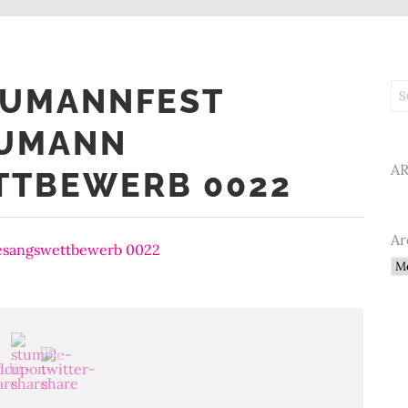
HUMANNFEST
Su
HUMANN
A
TTBEWERB 0022
Ar