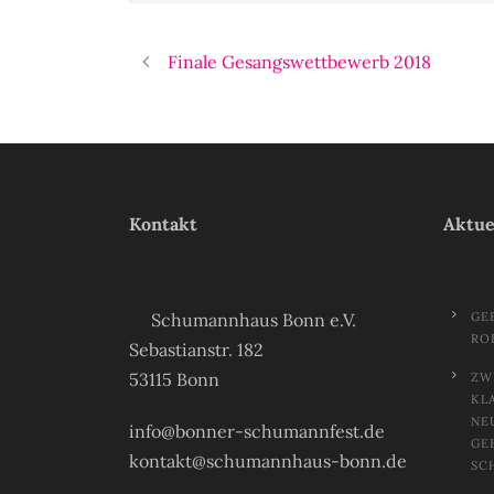
Finale Gesangswettbewerb 2018
Kontakt
Aktue
Schumannhaus Bonn e.V.
GE
RO
Sebastianstr. 182
53115 Bonn
ZW
KL
NE
info@bonner-schumannfest.de
GE
kontakt@schumannhaus-bonn.de
SC