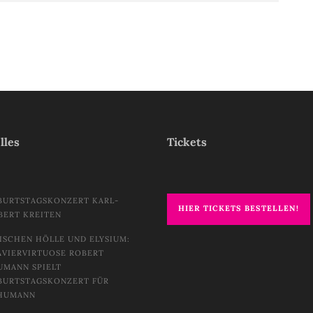
lles
Tickets
BURTSTAGSKONZERT KARL-
HIER TICKETS BESTELLEN!
BERT KREITEN
ISCHEN HÖLLE UND ELYSIUM:
AVIERVIRTUOSE ROBERT
UMANN SPIELT
BURTSTAGSKONZERT FÜR
HUMANN