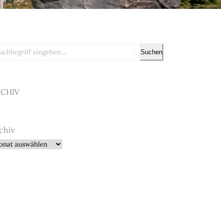
chen
Suchen
RCHIV
chiv