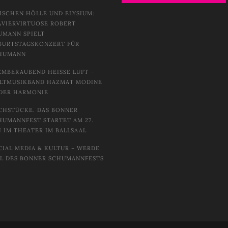
ISCHEN HÖLLE UND ELYSIUM:
AVIERVIRTUOSE ROBERT
UMANN SPIELT
BURTSTAGSKONZERT FÜR
HUMANN
EMBERAUBEND HEISSE LUFT – W
TMUSIKBAND HAZMAT MODINE I
DER HARMONIE
CHSTÜCKE. DAS BONNER
HUMANNFEST STARTET AM 27.
I IM THEATER IM BALLSAAL
CIAL MEDIA & KULTUR – WERDE
IL DES BONNER SCHUMANNFESTS