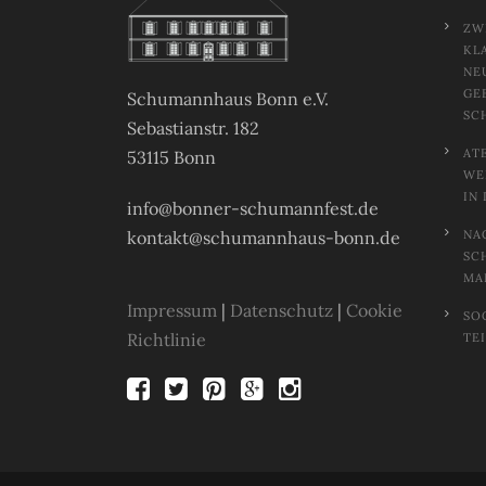
ZW
KL
NE
GE
Schumannhaus Bonn e.V.
SC
Sebastianstr. 182
AT
53115 Bonn
EL
N 
info@bonner-schumannfest.de
kontakt@schumannhaus-bonn.de
NA
SC
MA
Impressum
|
Datenschutz
|
Cookie
SO
Richtlinie
TE