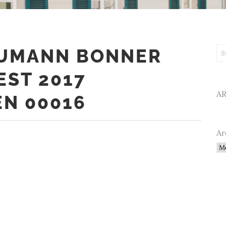
HUMANN BONNER
Su
ST 2017
A
EN 00016
Ar