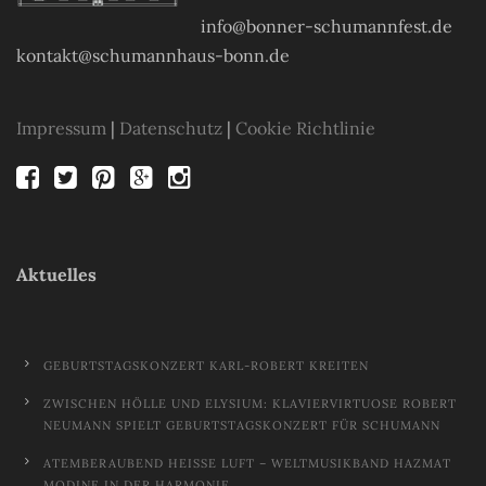
info@bonner-schumannfest.de
kontakt@schumannhaus-bonn.de
Impressum
|
Datenschutz
|
Cookie Richtlinie
Aktuelles
GEBURTSTAGSKONZERT KARL-ROBERT KREITEN
ZWISCHEN HÖLLE UND ELYSIUM: KLAVIERVIRTUOSE ROBERT
NEUMANN SPIELT GEBURTSTAGSKONZERT FÜR SCHUMANN
ATEMBERAUBEND HEISSE LUFT – WELTMUSIKBAND HAZMAT M
ODINE IN DER HARMONIE