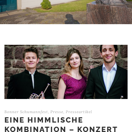
Bonner Schumannfest
,
Presse
,
Presseartikel
EINE HIMMLISCHE
KOMBINATION – KONZERT