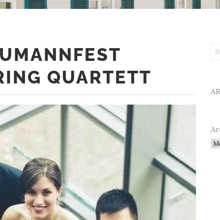
HUMANNFEST
Su
RING QUARTETT
A
Ar