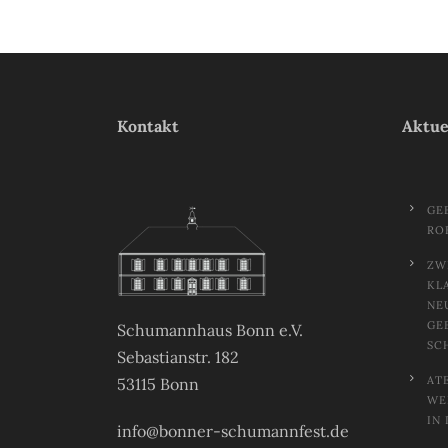
Kontakt
Aktue
GE
RO
ZW
KL
NE
GE
Schumannhaus Bonn e.V.
SC
Sebastianstr. 182
AT
53115 Bonn
EL
N 
info@bonner-schumannfest.de