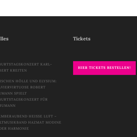
lles
Tickets
BURTSTAGSKONZERT KARL-
HIER TICKETS BESTELLEN!
BERT KREITEN
ISCHEN HÖLLE UND ELYSIUM:
AVIERVIRTUOSE ROBERT
UMANN SPIELT
BURTSTAGSKONZERT FÜR
HUMANN
EMBERAUBEND HEISSE LUFT – W
TMUSIKBAND HAZMAT MODINE I
DER HARMONIE