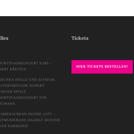
lles
Tickets
BURTSTAGSKONZERT KARL-
HIER TICKETS BESTELLEN!
BERT KREITEN
ISCHEN HÖLLE UND ELYSIUM:
AVIERVIRTUOSE ROBERT
UMANN SPIELT
BURTSTAGSKONZERT FÜR
HUMANN
EMBERAUBEND HEISSE LUFT – W
TMUSIKBAND HAZMAT MODINE I
DER HARMONIE