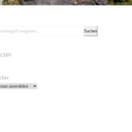
chen
Suchen
RCHIV
chiv