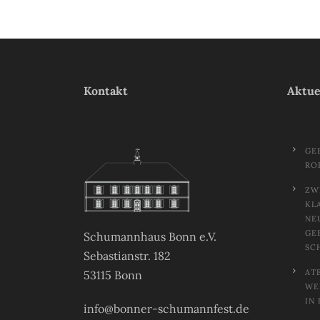
Kontakt
Aktue
GE
RO
ZW
KL
NE
GE
Schumannhaus Bonn e.V.
SC
Sebastianstr. 182
AT
53115 Bonn
EL
N 
info@bonner-schumannfest.de