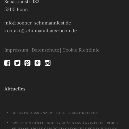
Sebastianstr. 182
53115 Bonn
info@bonner-schumannfest.de
kontakt@schumannhaus-bonn.de
Impressum
|
Datenschutz
|
Cookie Richtlinie
Aktuelles
GEBURTSTAGSKONZERT KARL-ROBERT KREITEN
ZWISCHEN HÖLLE UND ELYSIUM: KLAVIERVIRTUOSE ROBERT
NEUMANN SPIELT GEBURTSTAGSKONZERT FÜR SCHUMANN