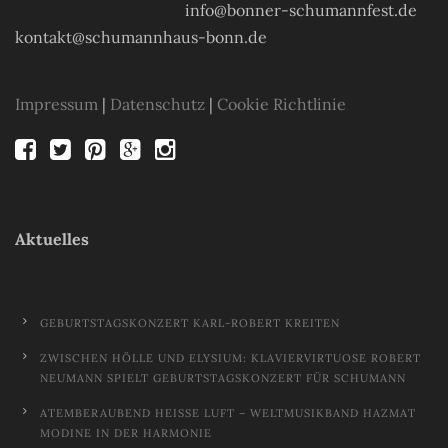
info@bonner-schumannfest.de
kontakt@schumannhaus-bonn.de
Impressum
|
Datenschutz
|
Cookie Richtlinie
Aktuelles
GEBURTSTAGSKONZERT KARL-ROBERT KREITEN
ZWISCHEN HÖLLE UND ELYSIUM: KLAVIERVIRTUOSE ROBERT
NEUMANN SPIELT GEBURTSTAGSKONZERT FÜR SCHUMANN
ATEMBERAUBEND HEISSE LUFT – WELTMUSIKBAND HAZMAT M
ODINE IN DER HARMONIE