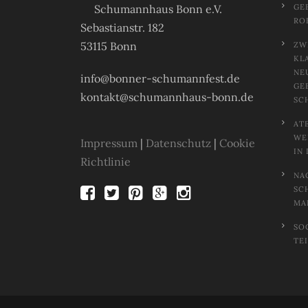
Schumannhaus Bonn e.V.
GE
RO
Sebastianstr. 182
53115 Bonn
ZW
KL
NE
info@bonner-schumannfest.de
GE
kontakt@schumannhaus-bonn.de
SC
AT
EL
Impressum
|
Datenschutz
|
Cookie
N 
Richtlinie
NA
SC
MA
SO
TE