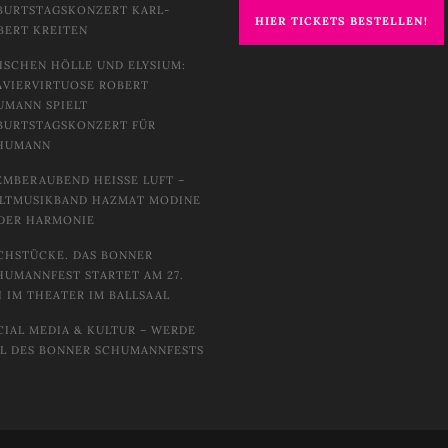
BURTSTAGSKONZERT KARL-
HIER TICKETS BESTELLEN!
BERT KREITEN
ISCHEN HÖLLE UND ELYSIUM:
AVIERVIRTUOSE ROBERT
UMANN SPIELT
BURTSTAGSKONZERT FÜR
HUMANN
EMBERAUBEND HEISSE LUFT – W
TMUSIKBAND HAZMAT MODINE I
DER HARMONIE
CHSTÜCKE. DAS BONNER
HUMANNFEST STARTET AM 27.
I IM THEATER IM BALLSAAL
CIAL MEDIA & KULTUR – WERDE
IL DES BONNER SCHUMANNFESTS