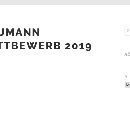
HUMANN
Su
TBEWERB 2019
A
Ar