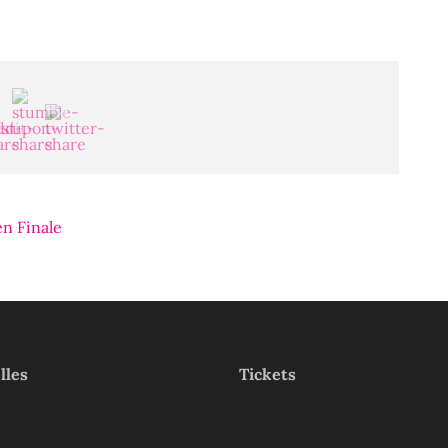
n Finale
lles
Tickets