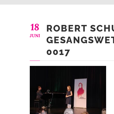
18
ROBERT SC
JUNI
GESANGSWET
0017