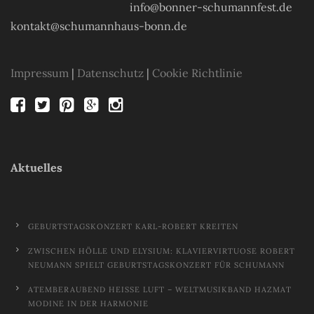
info@bonner-schumannfest.de
kontakt@schumannhaus-bonn.de
Impressum
|
Datenschutz
|
Cookie Richtlinie
Aktuelles
GEBURTSTAGSKONZERT KARL-ROBERT KREITEN
ZWISCHEN HÖLLE UND ELYSIUM: KLAVIERVIRTUOSE ROBERT
NEUMANN SPIELT GEBURTSTAGSKONZERT FÜR SCHUMANN
ATEMBERAUBEND HEISSE LUFT – WELTMUSIKBAND HAZMAT M
ODINE IN DER HARMONIE