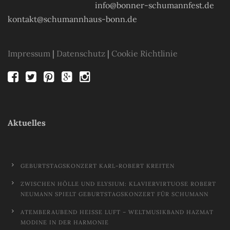
info@bonner-schumannfest.de
kontakt@schumannhaus-bonn.de
Impressum
|
Datenschutz
|
Cookie Richtlinie
Aktuelles
GEBURTSTAGSKONZERT KARL-ROBERT KREITEN
ZWISCHEN HÖLLE UND ELYSIUM: KLAVIERVIRTUOSE ROBERT
NEUMANN SPIELT GEBURTSTAGSKONZERT FÜR SCHUMANN
ATEMBERAUBEND HEISSE LUFT – WELTMUSIKBAND HAZMAT M
ODINE IN DER HARMONIE