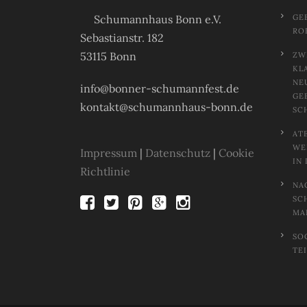
Schumannhaus Bonn e.V.
GE
RO
Sebastianstr. 182
53115 Bonn
ZW
KL
NE
info@bonner-schumannfest.de
GE
kontakt@schumannhaus-bonn.de
SC
AT
EL
Impressum
|
Datenschutz
|
Cookie
N 
Richtlinie
NA
SC
MA
SO
TE