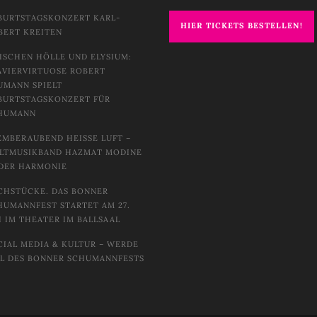
BURTSTAGSKONZERT KARL-
HIER TICKETS BESTELLEN!
BERT KREITEN
ISCHEN HÖLLE UND ELYSIUM:
AVIERVIRTUOSE ROBERT
UMANN SPIELT
BURTSTAGSKONZERT FÜR
HUMANN
EMBERAUBEND HEISSE LUFT – W
TMUSIKBAND HAZMAT MODINE I
DER HARMONIE
CHSTÜCKE. DAS BONNER
HUMANNFEST STARTET AM 27.
I IM THEATER IM BALLSAAL
CIAL MEDIA & KULTUR – WERDE
IL DES BONNER SCHUMANNFESTS