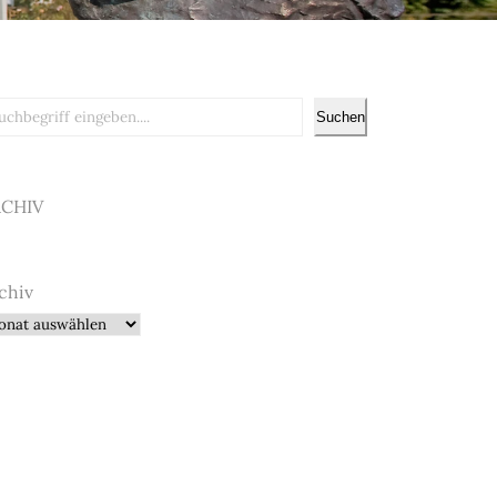
chen
Suchen
RCHIV
chiv