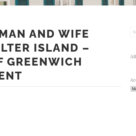
LMAN AND WIFE
Su
LTER ISLAND –
A
F GREENWICH
ENT
Ar