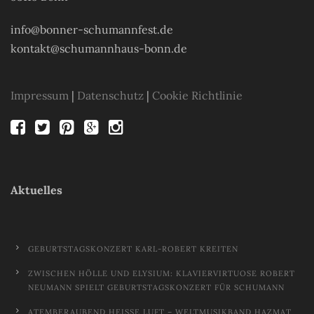
info@bonner-schumannfest.de
kontakt@schumannhaus-bonn.de
Impressum
|
Datenschutz
|
Cookie Richtlinie
Aktuelles
GEBURTSTAGSKONZERT KARL-ROBERT KREITEN
ZWISCHEN HÖLLE UND ELYSIUM: KLAVIERVIRTUOSE ROBERT
NEUMANN SPIELT GEBURTSTAGSKONZERT FÜR SCHUMANN
ATEMBERAUBEND HEISSE LUFT – WELTMUSIKBAND HAZMAT M