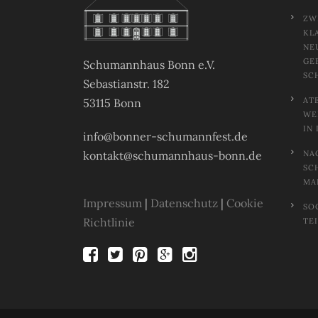
ZW
KL
NE
GE
Schumannhaus Bonn e.V.
SC
Sebastianstr. 182
AT
53115 Bonn
EL
N 
info@bonner-schumannfest.de
kontakt@schumannhaus-bonn.de
NA
SC
MA
Impressum
|
Datenschutz
|
Cookie
SO
Richtlinie
TE