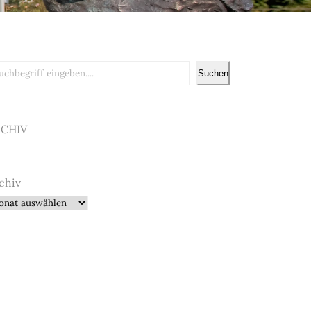
chen
Suchen
RCHIV
chiv