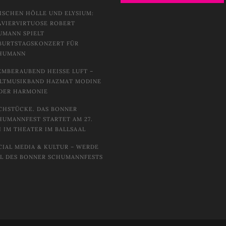
ISCHEN HÖLLE UND ELYSIUM:
AVIERVIRTUOSE ROBERT
UMANN SPIELT
BURTSTAGSKONZERT FÜR
HUMANN
EMBERAUBEND HEISSE LUFT – W
TMUSIKBAND HAZMAT MODINE I
DER HARMONIE
CHSTÜCKE. DAS BONNER
HUMANNFEST STARTET AM 27.
I IM THEATER IM BALLSAAL
CIAL MEDIA & KULTUR – WERDE
IL DES BONNER SCHUMANNFESTS