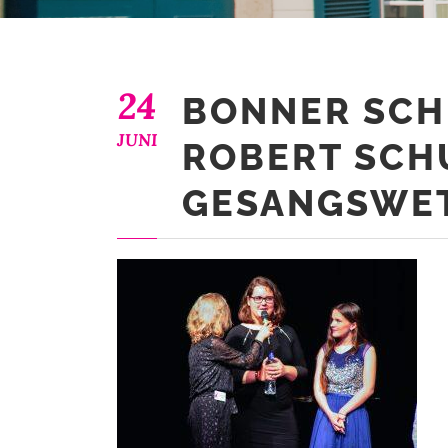
24
BONNER SC
JUNI
ROBERT SC
GESANGSWET