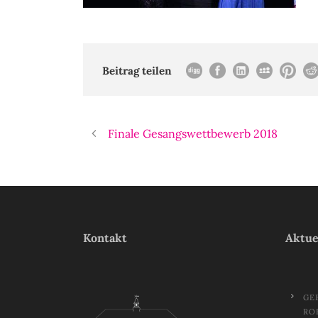
Beitrag teilen
Finale Gesangswettbewerb 2018
Kontakt
Aktue
GE
RO