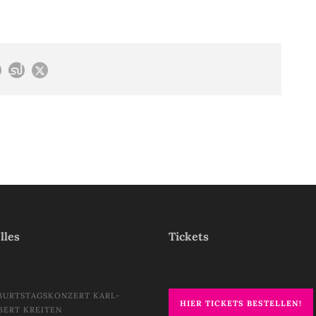
lles
Tickets
BURTSTAGSKONZERT KARL-
HIER TICKETS BESTELLEN!
BERT KREITEN