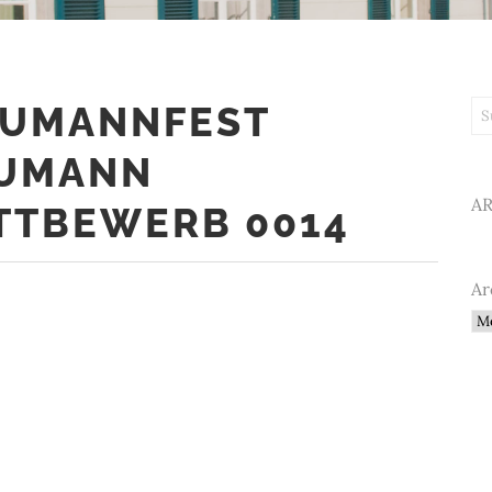
HUMANNFEST
Su
HUMANN
A
TBEWERB 0014
Ar