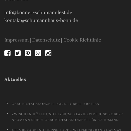
info@bonner-schumannfest.de
kontakt@schumannhaus-bonn.de
Impressum
|
Datenschutz
|
Cookie Richtlinie
Aktuelles
GEBURTSTAGSKONZERT KARL-ROBERT KREITEN
ZWISCHEN HÖLLE UND ELYSIUM: KLAVIERVIRTUOSE ROBERT
NEUMANN SPIELT GEBURTSTAGSKONZERT FÜR SCHUMANN
ATEMBERAUBEND HEISSE LUFT – WELTMUSIKBAND HAZMAT M