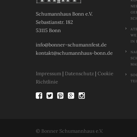
KL
NE
GE
Schumannhaus Bonn e.V.
SC
Sebastianstr. 182
AT
53115 Bonn
EL
N 
info@bonner-schumannfest.de
kontakt@schumannhaus-bonn.de
NA
SC
MA
Impressum
|
Datenschutz
|
Cookie
SO
Richtlinie
TE
© Bonner Schumannhaus e.V.