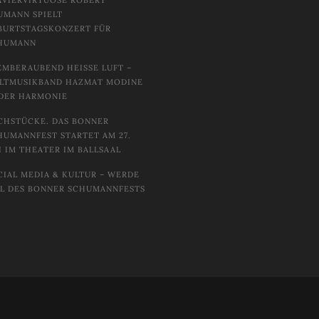
AVIERVIRTUOSE ROBERT
UMANN SPIELT
BURTSTAGSKONZERT FÜR
HUMANN
EMBERAUBEND HEISSE LUFT – W
TMUSIKBAND HAZMAT MODINE I
DER HARMONIE
CHSTÜCKE. DAS BONNER
HUMANNFEST STARTET AM 27.
I IM THEATER IM BALLSAAL
CIAL MEDIA & KULTUR – WERDE
IL DES BONNER SCHUMANNFESTS