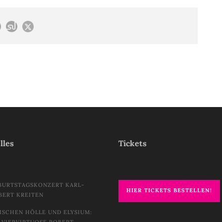
lles
Tickets
BURTSTAGSKONZERT KARL-
HIER TICKETS BESTELLEN!
BERT KREITEN
ISCHEN HÖLLE UND ELYSIUM: