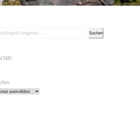
chen
Suchen
RCHIV
chiv