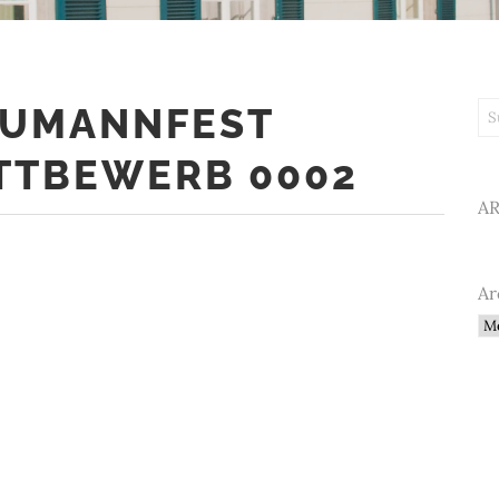
HUMANNFEST
Su
TTBEWERB 0002
A
Ar