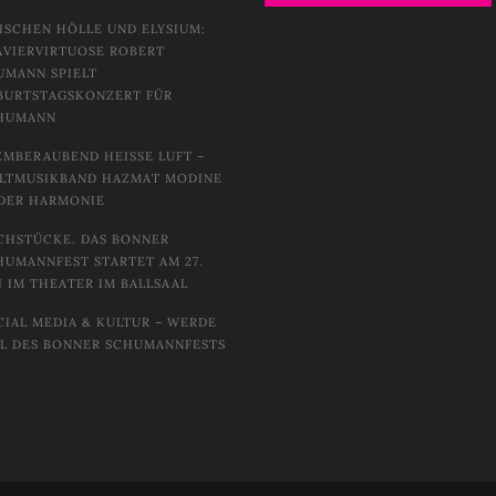
ISCHEN HÖLLE UND ELYSIUM:
AVIERVIRTUOSE ROBERT
UMANN SPIELT
BURTSTAGSKONZERT FÜR
HUMANN
EMBERAUBEND HEISSE LUFT – W
TMUSIKBAND HAZMAT MODINE I
DER HARMONIE
CHSTÜCKE. DAS BONNER
HUMANNFEST STARTET AM 27.
I IM THEATER IM BALLSAAL
CIAL MEDIA & KULTUR – WERDE
IL DES BONNER SCHUMANNFESTS