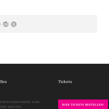
lles
Tickets
BURTSTAGSKONZERT KARL-
HIER TICKETS BESTELLEN!
BERT KREITEN