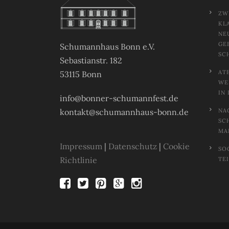
ZW
KL
NE
GE
Schumannhaus Bonn e.V.
SC
Sebastianstr. 182
AT
53115 Bonn
EL
N 
info@bonner-schumannfest.de
kontakt@schumannhaus-bonn.de
NA
SC
MA
Impressum
|
Datenschutz
|
Cookie
SO
Richtlinie
TE