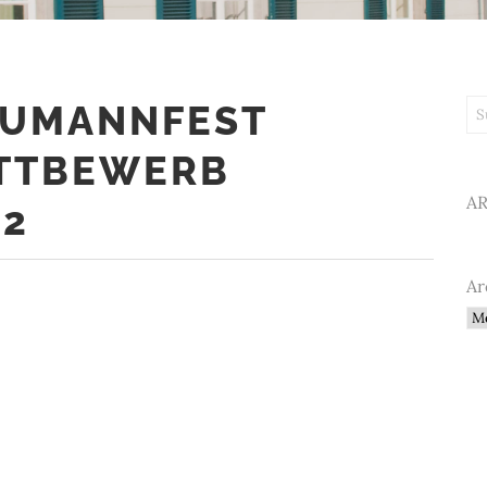
HUMANNFEST
Su
TTBEWERB
A
02
Ar