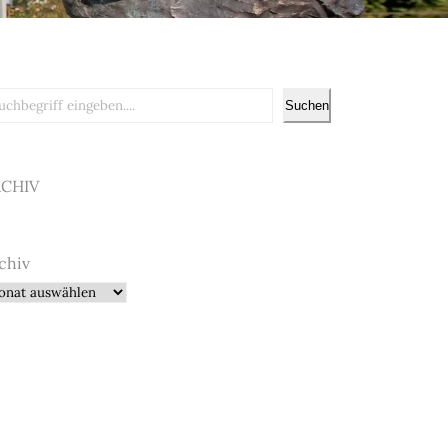
chen
Suchen
RCHIV
chiv